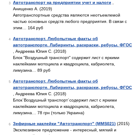
Автотранспорт на предприятии учет и налоги
,
3
Анищенко А. (2019)
Автотранспортные средства являются неотъемлемой
частью основных средств любого предприятия. В связи с
этим… 164 руб
Автотранспорт. Любопытные факты об
4
автотранспорте. Лабиринты, раскраски, ребусы. ФГОС
, Андреева Юлия С. (2018)
Блок "Воздушный транспорт" содержит лист с яркими
наклейками мотоцикла и квадроцикла, кабриолета,
лимузина… 89 руб
Автотранспорт. Любопытные факты об
5
автотранспорте. Лабиринты, раскраски, ребусы. ФГОС
, Андреева Юлия С. (2018)
Блок`Воздушный транспорт`содержит лист с яркими
наклейками мотоцикла и квадроцикла, кабриолета,
лимузина… 78 грн (только Украина)
Зефирные наклейки "Автотранспорт" (MMS021)
(2015)
6
Эксклюзивное предложение - интересный, мягкий и